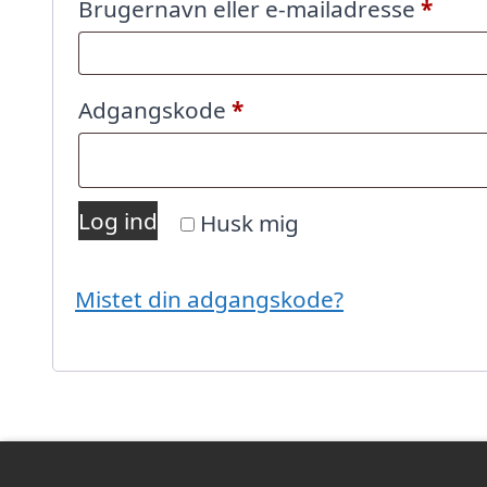
Påkr
Brugernavn eller e-mailadresse
*
Påkrævet
Adgangskode
*
Log ind
Husk mig
Mistet din adgangskode?